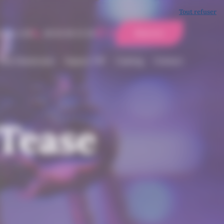
Tout refuser
e 22h à 6h
06 82 06 32 28
Réserver
Nos Danseuses
Espace VIP
Casting
Contact
 Tease