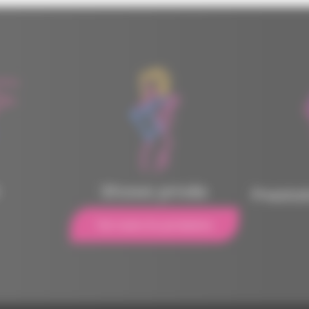
Shows privés
Presta
Voir toutes les prestations