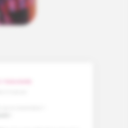
À TOULOUSE
le à Toulouse
s qui se ressemblent ?
LACE !