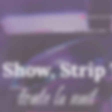
Ouvert 7j/7 d
Accueil
Prestations
Notre carte
 Show, Strip
toute la nuit