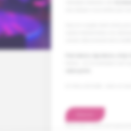
Véritable institution de l’
érotis
ans, laissez-vous tenter par un
Seul, en couple, entre amis, po
autres événements, nos danse
univers déconnecté de la réalité
Pole dance, lap dance, strip
festive… et si la tentation est t
salon privé.
Un rêve, une bulle… avec un seu
Réserver
Réservation à partir de 5 person