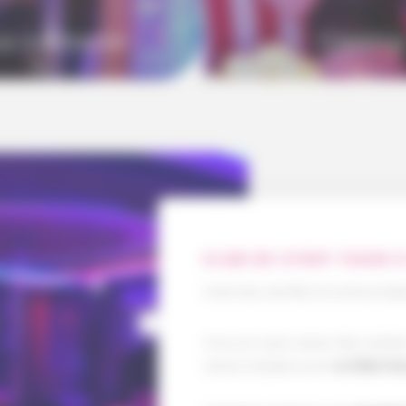
s contacter
Casting
CLUB DE STRIP TEASE 
Votre lieu de fête incontournab
Vous en avez assez des soirée
Venez (re)découvrir
le PINK PA