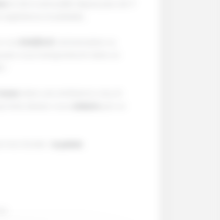
me
et de la sensualité depuis plus de 17
e expérience inoubliable…
ur vos
EVG/EVJF
, anniversaires ou
uses vous transporteront dans un
 !
-tease
dans une ambiance cosy et
rop forte, laissez-vous
séduire
par un
l mot d’ordre :
le plaisir.
nes