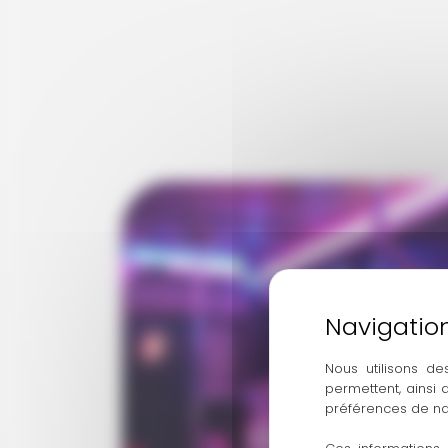
Nous utilisons de
permettent, ainsi
préférences de na