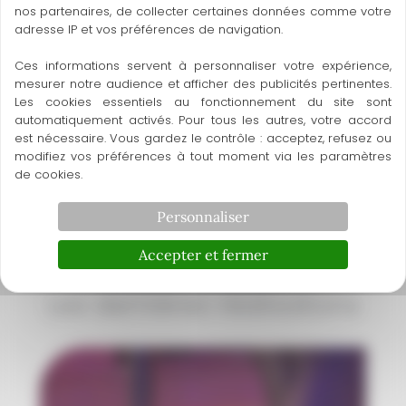
nos partenaires, de collecter certaines données comme votre
adresse IP et vos préférences de navigation.
Ces informations servent à personnaliser votre expérience,
mesurer notre audience et afficher des publicités pertinentes.
Les cookies essentiels au fonctionnement du site sont
Ce que disent nos clients
automatiquement activés. Pour tous les autres, votre accord
est nécessaire. Vous gardez le contrôle : acceptez, refusez ou
modifiez vos préférences à tout moment via les paramètres
de cookies.
Personnaliser
Accepter et fermer
Les dernières réalisations