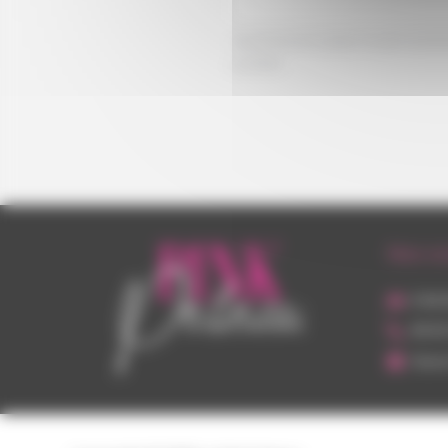
Les photos envoyées ne seront jamais
publiées.
Nos c
6 Bd 
06 82
Ouver