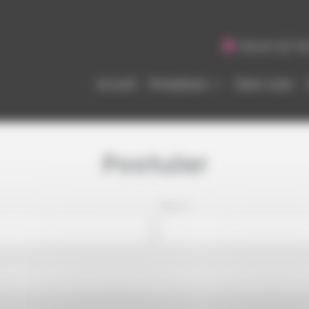
Ouvert 7j/7 d
Accueil
Prestations
Notre carte
Postuler
Nom
*