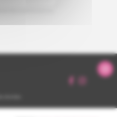
ement. Elles ne seront en aucun cas
des données