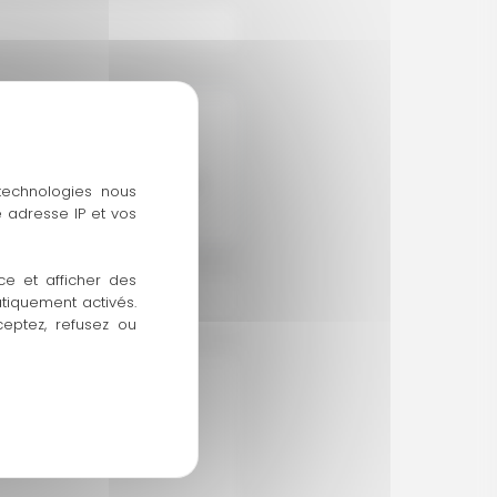
u cliquer pour télécharger
 technologies nous
 maximale : 16.78MB
 adresse IP et vos
ce et afficher des
atiquement activés.
ceptez, refusez ou