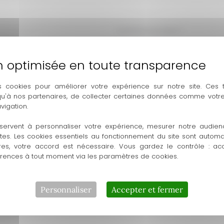
2 photos en pied
*
 cliquer pour télécharger
Déposer un fichier ici o
s cookies pour améliorer votre expérience sur notre site. Ces
maximale : 16.78MB
Taille de fichier
 qu'à nos partenaires, de collecter certaines données comme votre
vigation.
servent à personnaliser votre expérience, mesurer notre audien
ntes. Les cookies essentiels au fonctionnement du site sont autom
res, votre accord est nécessaire. Vous gardez le contrôle : ac
 ?
*
érences à tout moment via les paramètres de cookies.
Personnaliser
Accepter et fermer