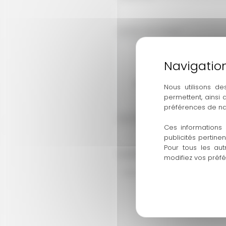
1 photo du visage
*
Déposer un fichier ici ou
Nous utilisons de
Taille de fichier 
permettent, ainsi
préférences de na
Vos disponibilités
*
Ces informations 
publicités pertine
Pour tous les aut
Quelles sont vos motivations
modifiez vos préf