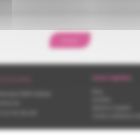
 divulguées et resteront strictement confidentielles dans le cadre du recrut
Envoyer
Liens rapides
oordonnées
Blog
Bonrepos 31000 Toulouse
Activités
 06 32 28
Mentions Légales
t 7j/7 de 22h à 6h
Charte d’utilisation 